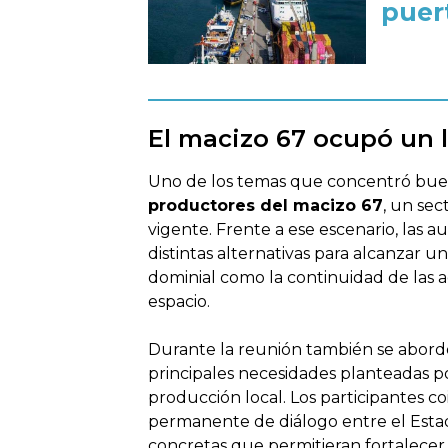
puer
El macizo 67 ocupó un l
Uno de los temas que concentró buena
productores del macizo 67
, un sec
vigente. Frente a ese escenario, las
distintas alternativas para alcanzar u
dominial como la continuidad de las a
espacio.
Durante la reunión también se abord
principales necesidades planteadas po
producción local. Los participantes c
permanente de diálogo entre el Estad
concretas que permitieran fortalecer