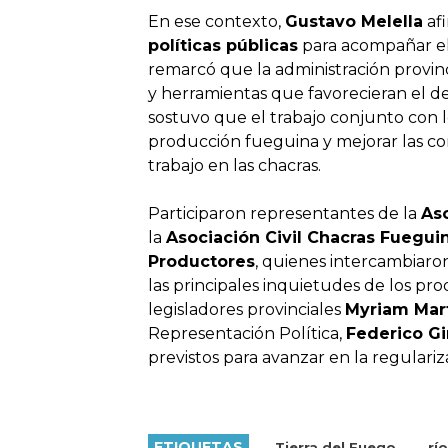
En ese contexto,
Gustavo Melella
af
políticas públicas
para acompañar el
remarcó que la administración provin
y herramientas que favorecieran el d
sostuvo que el trabajo conjunto con lo
producción fueguina y mejorar las co
trabajo en las chacras.
Participaron representantes de la
Aso
la
Asociación Civil Chacras Fuegui
Productores
, quienes intercambiaron
las principales inquietudes de los 
legisladores provinciales
Myriam Mar
Representación Política,
Federico G
previstos para avanzar en la regulariza
ETIQUETAS
Tierra del Fuego
rí