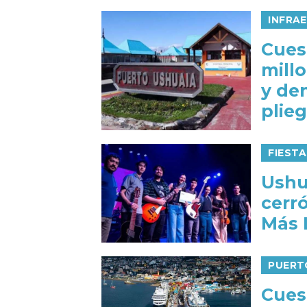
INFRA
Cues
mill
y de
plie
FIEST
Ushu
cerró
Más 
PUERT
Cuest