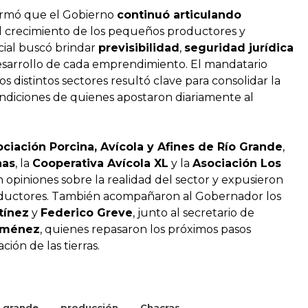
irmó que el Gobierno
continuó articulando
 crecimiento de los pequeños productores y
cial buscó brindar
previsibilidad
,
seguridad jurídica
esarrollo de cada emprendimiento. El mandatario
s distintos sectores resultó clave para consolidar la
ndiciones de quienes apostaron diariamente al
ciación Porcina, Avícola y Afines de Río Grande
,
nas
, la
Cooperativa Avícola XL
y la
Asociación Los
 opiniones sobre la realidad del sector y expusieron
productores. También acompañaron al Gobernador los
tínez
y
Federico Greve
, junto al secretario de
iménez
, quienes repasaron los próximos pasos
ción de las tierras.
o grande
producción
Chacras