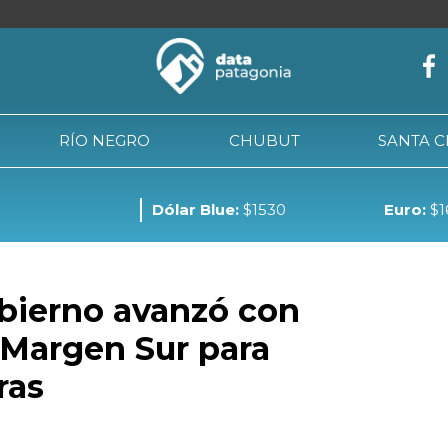
RÍO NEGRO
CHUBUT
SANTA 
Dólar Blue:
$1530
Euro:
$1
NEUQUÉN
RÍO NEGRO
CHUBUT
SANTA CRUZ
TIE
obierno avanzó con
 Margen Sur para
ras