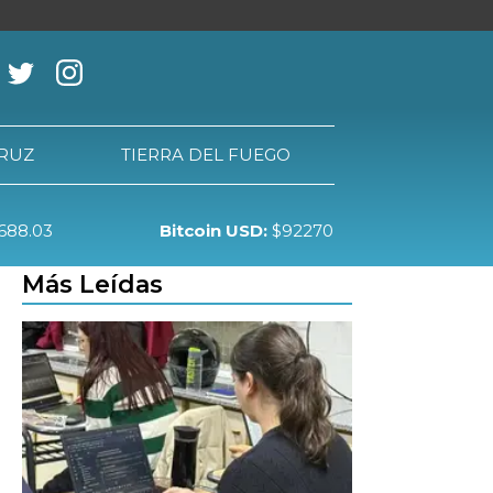
CRUZ
TIERRA DEL FUEGO
688.03
Bitcoin USD:
$92270
RRA DEL FUEGO
Más Leídas