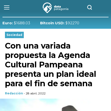
ro:
$1688.03
Bitcoin USD:
$92270
Sociedad
Con una variada
propuesta la Agenda
Cultural Pampeana
presenta un plan ideal
para el fin de semana
Redacción
- 28 abril, 2022