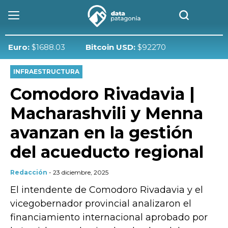
ro:
$1688.03
Bitcoin USD:
$92270
INFRAESTRUCTURA
Comodoro Rivadavia |
Macharashvili y Menna
avanzan en la gestión
del acueducto regional
Redacción
- 23 diciembre, 2025
El intendente de Comodoro Rivadavia y el
vicegobernador provincial analizaron el
financiamiento internacional aprobado por