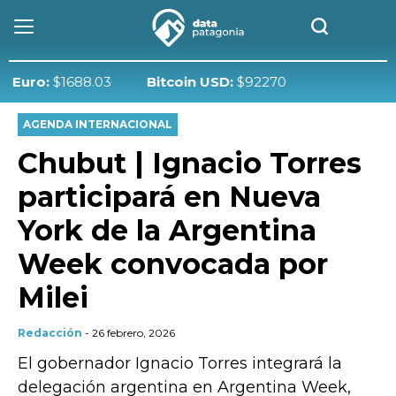
o:
$1688.03
Bitcoin USD:
$92270
AGENDA INTERNACIONAL
Chubut | Ignacio Torres
participará en Nueva
York de la Argentina
Week convocada por
Milei
Redacción
- 26 febrero, 2026
El gobernador Ignacio Torres integrará la
delegación argentina en Argentina Week,