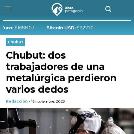
:
$1688.03
Bitcoin USD:
$92270
Chubut
Chubut: dos
trabajadores de una
metalúrgica perdieron
varios dedos
Redacción
- 16 noviembre, 2023