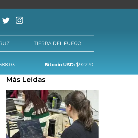
CRUZ
TIERRA DEL FUEGO
688.03
Bitcoin USD:
$92270
RRA DEL FUEGO
Más Leídas