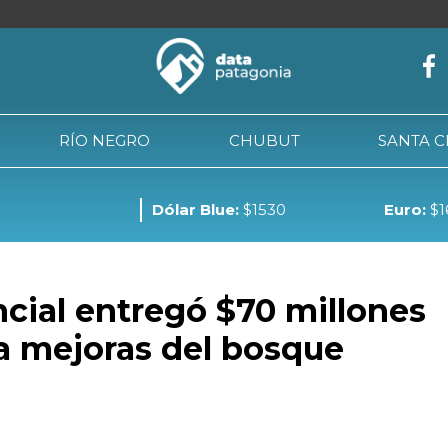
RÍO NEGRO
CHUBUT
SANTA 
Dólar Blue:
$1530
Euro:
$1
NEUQUÉN
RÍO NEGRO
CHUBUT
SANTA CRUZ
TIE
ncial entregó $70 millones
a mejoras del bosque