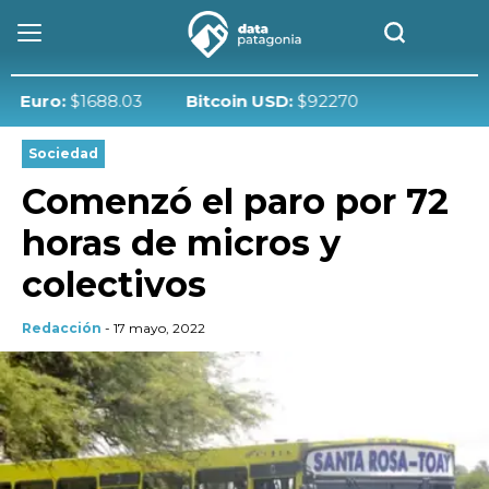
ro:
$1688.03
Bitcoin USD:
$92270
Sociedad
Comenzó el paro por 72
horas de micros y
colectivos
Redacción
- 17 mayo, 2022