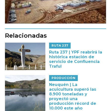
Relacionadas
RUTA 237
Ruta 237 | YPF reabrirá la
histórica estación de
servicio de Confluencia
Traful
PRODUCCIÓN
Neuquén | La
acuicultura superó las
8.900 toneladas y
proyectó una
producción récord de
10.000 este año