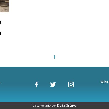
ó
n
1
Dire
a
Desarrollado por
Data Grupo