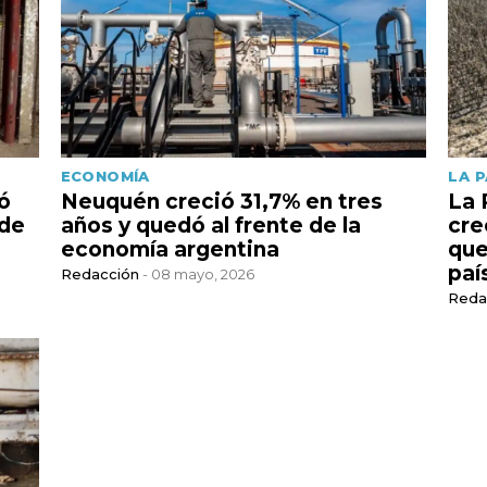
ECONOMÍA
LA 
ó
Neuquén creció 31,7% en tres
La 
 de
años y quedó al frente de la
cre
economía argentina
que
paí
Redacción
- 08 mayo, 2026
Reda