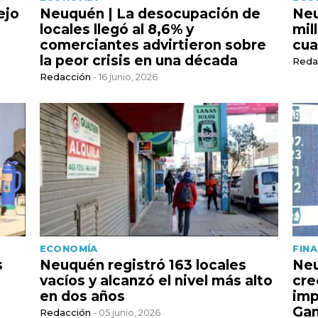
ejo
Neuquén | La desocupación de
Neu
locales llegó al 8,6% y
mil
comerciantes advirtieron sobre
cua
la peor crisis en una década
Reda
Redacción
- 16 junio, 2026
ECONOMÍA
FIN
s
Neuquén registró 163 locales
Neu
vacíos y alcanzó el nivel más alto
cre
en dos años
imp
Gan
Redacción
- 05 junio, 2026