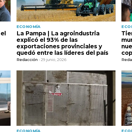
ECONOMÍA
ECO
 el
La Pampa | La agroindustria
Tie
explicó el 93% de las
mun
exportaciones provinciales y
nue
quedó entre las líderes del país
cop
Redacción
- 29 junio, 2026
Reda
ECONOMÍA
ECO