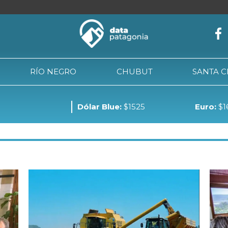
RÍO NEGRO
CHUBUT
SANTA 
Dólar Blue:
$1525
Euro:
$1
NEUQUÉN
RÍO NEGRO
CHUBUT
SANTA CRUZ
TIE