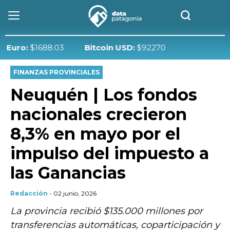
o:
$1688.03
Bitcoin USD:
$92270
FINANZAS PROVINCIALES
Neuquén | Los fondos
nacionales crecieron
8,3% en mayo por el
impulso del impuesto a
las Ganancias
Redacción
- 02 junio, 2026
La provincia recibió $135.000 millones por
transferencias automáticas, coparticipación y