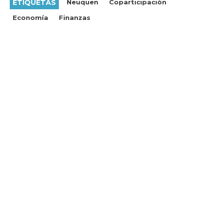
ETIQUETAS
Neuquen
Coparticipación
Economía
Finanzas