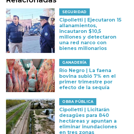
SEGURIDAD
Cipolletti | Ejecutaron 15
allanamientos,
incautaron $10,5
millones y detectaron
una red narco con
bienes millonarios
GANADERÍA
Río Negro | La faena
bovina subió 7% en el
primer trimestre por
efecto de la sequía
OBRA PÚBLICA
Cipolletti | Licitarán
desagües para 840
hectáreas y apuntan a
eliminar inundaciones
en tres zonas