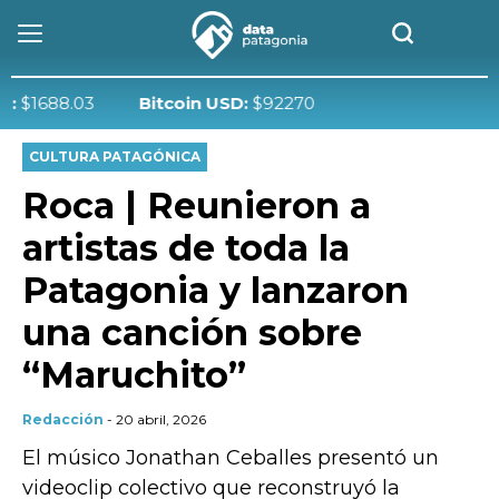
88.03
Bitcoin USD:
$92270
CULTURA PATAGÓNICA
Roca | Reunieron a
artistas de toda la
Patagonia y lanzaron
una canción sobre
“Maruchito”
Redacción
- 20 abril, 2026
El músico Jonathan Ceballes presentó un
videoclip colectivo que reconstruyó la