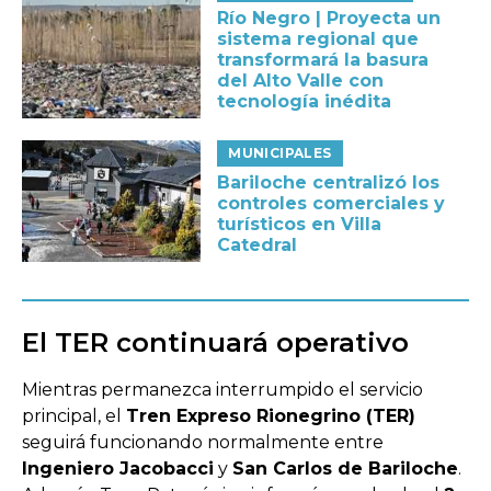
Río Negro | Proyecta un
sistema regional que
transformará la basura
del Alto Valle con
tecnología inédita
MUNICIPALES
Bariloche centralizó los
controles comerciales y
turísticos en Villa
Catedral
El TER continuará operativo
Mientras permanezca interrumpido el servicio
principal, el
Tren Expreso Rionegrino (TER)
seguirá funcionando normalmente entre
Ingeniero Jacobacci
y
San Carlos de Bariloche
.