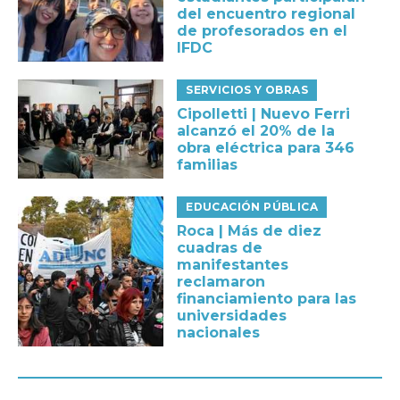
del encuentro regional
de profesorados en el
IFDC
SERVICIOS Y OBRAS
Cipolletti | Nuevo Ferri
alcanzó el 20% de la
obra eléctrica para 346
familias
EDUCACIÓN PÚBLICA
Roca | Más de diez
cuadras de
manifestantes
reclamaron
financiamiento para las
universidades
nacionales