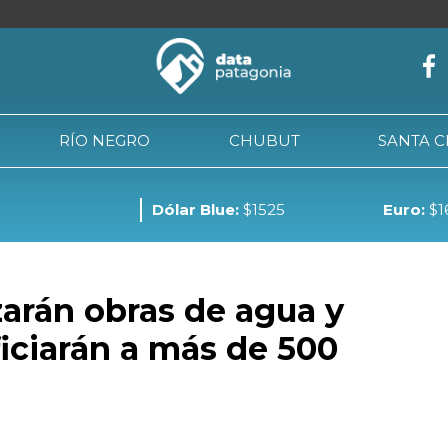
RÍO NEGRO
CHUBUT
SANTA 
Dólar Blue:
$1525
Euro:
$1
NEUQUÉN
RÍO NEGRO
CHUBUT
SANTA CRUZ
TIE
zarán obras de agua y
iciarán a más de 500