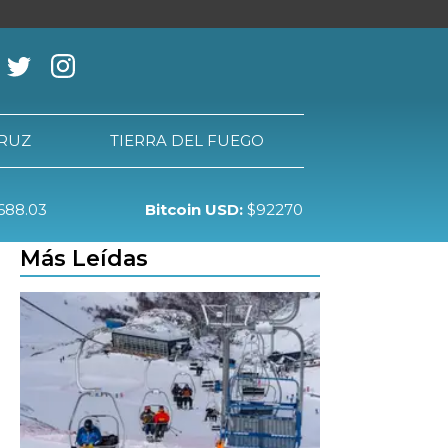
CRUZ
TIERRA DEL FUEGO
688.03
Bitcoin USD:
$92270
RRA DEL FUEGO
Más Leídas