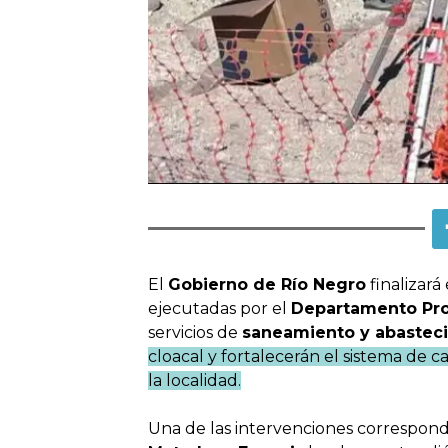
El
Gobierno de Río Negro
finalizará
ejecutadas por el
Departamento Pro
servicios de
saneamiento y abastec
cloacal y fortalecerán el sistema de c
la localidad.
Una de las intervenciones correspond