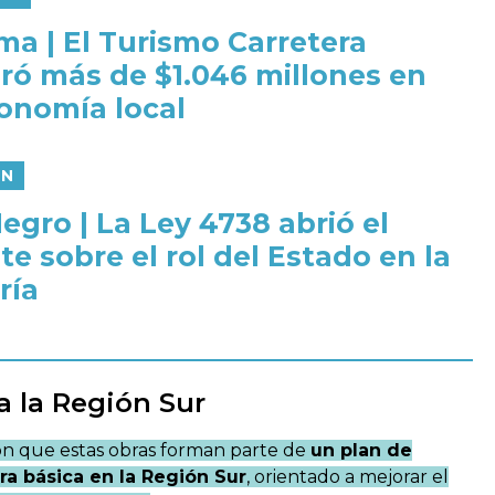
ma | El Turismo Carretera
ró más de $1.046 millones en
conomía local
ÓN
egro | La Ley 4738 abrió el
e sobre el rol del Estado en la
ría
a la Región Sur
on que estas obras forman parte de
un plan de
ura básica en la Región Sur
, orientado a mejorar el