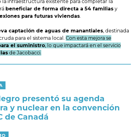
 la infraestructura existente para completar la
irá
beneficiar de forma directa a 54 familias
y
xiones para futuras viviendas
.
va captación de aguas de manantiales
, destinada
cruda para el sistema local.
Con esta mejora se
para el suministro
, lo que impactará en el servicio
ias
de Jacobacci.
A
Negro presentó su agenda
ra y nuclear en la convención
 de Canadá
MO