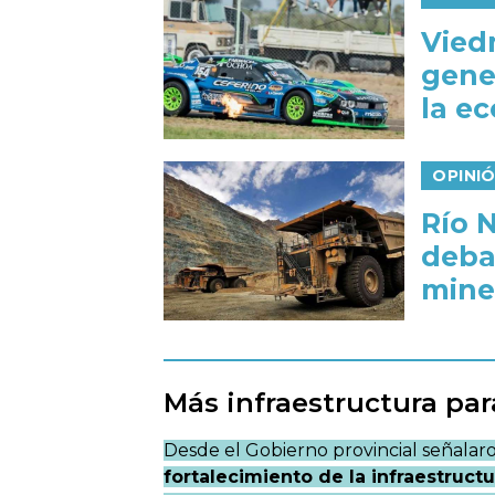
Vied
gene
la e
OPINI
Río N
debat
mine
Más infraestructura par
Desde el Gobierno provincial señalar
fortalecimiento de la infraestruct