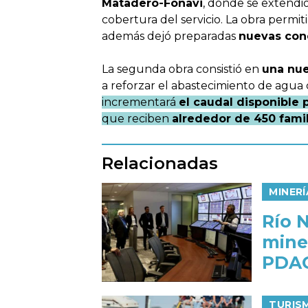
Matadero-Fonavi
, donde se extendió
cobertura del servicio. La obra permit
además dejó preparadas
nuevas cone
La segunda obra consistió en
una nue
a reforzar el abastecimiento de agua 
incrementará
el caudal disponible 
que reciben
alrededor de 450 famil
Relacionadas
MINERÍ
Río 
mine
PDAC
TURIS