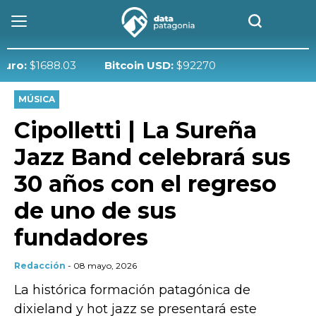
$1688.03
Bitcoin USD:
$92270
MÚSICA
Cipolletti | La Sureña
Jazz Band celebrará sus
30 años con el regreso
de uno de sus
fundadores
Redacción
- 08 mayo, 2026
La histórica formación patagónica de
dixieland y hot jazz se presentará este