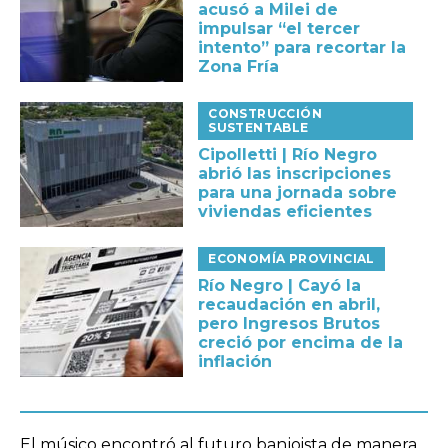
acusó a Milei de
impulsar “el tercer
intento” para recortar la
Zona Fría
CONSTRUCCIÓN
SUSTENTABLE
Cipolletti | Río Negro
abrió las inscripciones
para una jornada sobre
viviendas eficientes
ECONOMÍA PROVINCIAL
Río Negro | Cayó la
recaudación en abril,
pero Ingresos Brutos
creció por encima de la
inflación
El músico encontró al futuro banjoista de manera