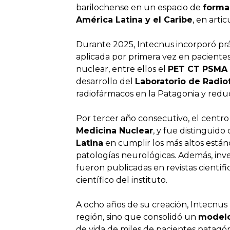
barilochense en un espacio de
forma
América Latina y el Caribe
, en arti
Durante 2025, Intecnus incorporó pr
aplicada por primera vez en paciente
nuclear, entre ellos el
PET CT PSMA
desarrollo del
Laboratorio de Radiof
radiofármacos en la Patagonia y redu
Por tercer año consecutivo, el centro
Medicina Nuclear
, y fue distinguido
Latina
en cumplir los más altos está
patologías neurológicas. Además, inve
fueron publicadas en revistas científi
científico del instituto.
A ocho años de su creación, Intecnus 
región, sino que consolidó un
modelo
de vida de miles de pacientes patagón