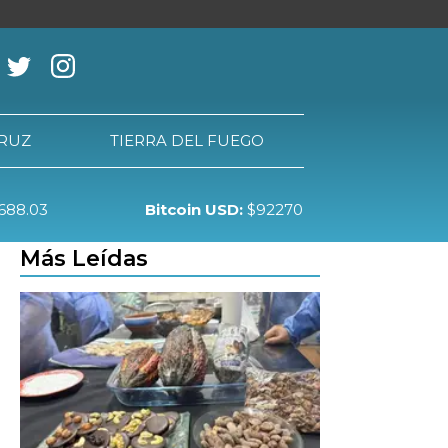
CRUZ
TIERRA DEL FUEGO
688.03
Bitcoin USD:
$92270
RRA DEL FUEGO
Más Leídas