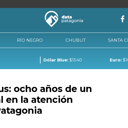
RÍO NEGRO
CHUBUT
SANTA 
Dólar Blue:
$1540
Euro:
$1
NEUQUÉN
RÍO NEGRO
CHUBUT
SANTA CRUZ
TIE
nus: ocho años de un
l en la atención
Patagonia