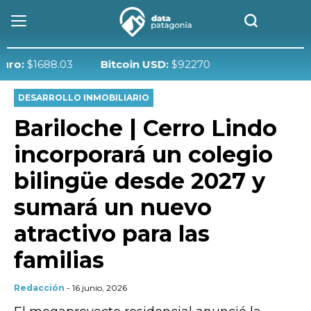
1688.03
Bitcoin USD:
$92270
DESARROLLO INMOBILIARIO
Bariloche | Cerro Lindo
incorporará un colegio
bilingüe desde 2027 y
sumará un nuevo
atractivo para las
familias
Redacción
- 16 junio, 2026