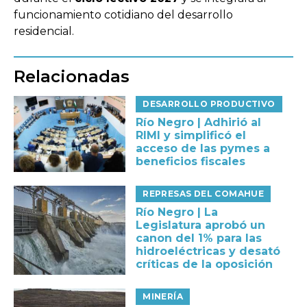
funcionamiento cotidiano del desarrollo
residencial.
Relacionadas
DESARROLLO PRODUCTIVO
Río Negro | Adhirió al
RIMI y simplificó el
acceso de las pymes a
beneficios fiscales
REPRESAS DEL COMAHUE
Río Negro | La
Legislatura aprobó un
canon del 1% para las
hidroeléctricas y desató
críticas de la oposición
MINERÍA