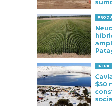
sumó
PRODU
Neuq
híbr
ampl
Pata
INFRA
Cavi
$50 
cons
socia