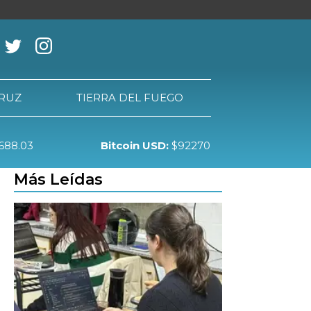
CRUZ
TIERRA DEL FUEGO
688.03
Bitcoin USD:
$92270
RRA DEL FUEGO
Más Leídas