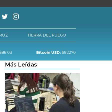
CRUZ
TIERRA DEL FUEGO
688.03
Bitcoin USD:
$92270
RRA DEL FUEGO
Más Leídas