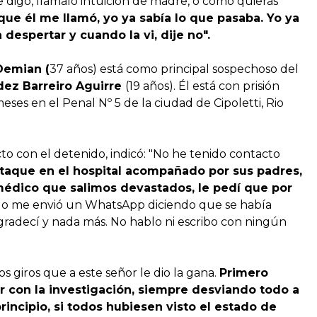
e digo, llamalo intuición de madre, o como quieras
que él me llamó, yo ya sabía lo que pasaba. Yo ya
 despertar y cuando la vi, dije no".
Demian (
37 años) está como principal sospechoso del
dez Barreiro Aguirre
(19 años). Él está con prisión
ses en el Penal Nº 5 de la ciudad de Cipoletti, Rio
cto con el detenido, indicó: "No he tenido contacto
 ataque en el hospital acompañado por sus padres,
 médico que salimos devastados, le pedí que por
lo me envió un WhatsApp diciendo que se había
e agradecí y nada más. No hablo ni escribo con ningún
los giros que a este señor le dio la gana.
Primero
r con la investigación, siempre desviando todo a
rincipio, si todos hubiesen visto el estado de