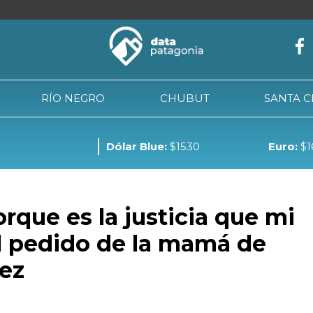
RÍO NEGRO
CHUBUT
SANTA 
Dólar Blue:
$1530
Euro:
$1
NEUQUÉN
RÍO NEGRO
CHUBUT
SANTA CRUZ
TIE
rque es la justicia que mi
el pedido de la mamá de
ez