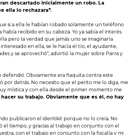
eran descartado inicialmente un robo. La
 ella lo rechazara".
que si a ella le habían robado solamente un teléfono
a había recibido en su cabeza. Yo ya sabía el interés
ella pero la verdad que jamás uno se imaginaría
nteresado en ella, se le hacía el tío, el ayudante,
es y se aprovechó", advirtió la mujer sobre Parra y
e defendió. Obviamente era flaquita contra este
 por detrás. No necesito que el perito me lo diga, me
 muy mística y con ella desde el primer momento me
e hacer su trabajo. Obviamente que es él, no hay
ndo publicaron el identikit porque no lo creía. No
ó el tiempo, y gracias al trabajo en conjunto con el
tra, con el trabajo en conjunto con la fiscalía y mi