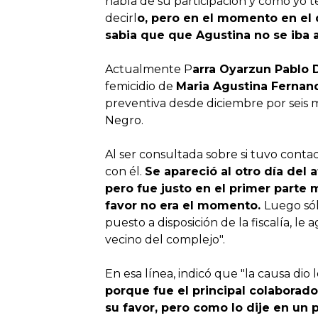
habla de su participación y como yo t
decirl
o, pero en el momento en el 
sabia que que Agustina no se iba a
Actualmente P
arra Oyarzun Pablo 
femicidio de
Maria Agustina Fernan
preventiva desde diciembre por seis me
Negro.
Al ser consultada sobre si tuvo conta
con él.
Se apareció al otro día del
pero fue justo en el primer parte
favor no era el momento.
Luego só
puesto a disposición de la fiscalía, l
vecino del complejo".
En esa línea, indicó que "la causa dio 
porque fue el principal colaborado
su favor, pero como lo dije en un p