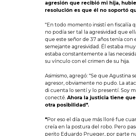
agresión que recibió mi hija, hubi
resolución es que él no soportó que
"En todo momento insistí en fiscalía 
no podía ser tal la agresividad que ell
que este señor de 37 años tenía con 
semejante agresividad. Él estaba muy i
estaba constantemente a las necesidad
su vínculo con el crimen de su hija.
Asimismo, agregó: "Se que Agustina s
agresor, obviamente no pudo. La atacó
di cuenta lo sentí y lo presentí. Soy
conecté.
Ahora la justicia tiene qu
otra posibilidad".
"
Por eso el día que más lloré fue cua
creía en la postura del robo. Pero pas
perito Eduardo Prueger, por parte nues