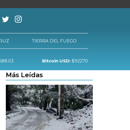
CRUZ
TIERRA DEL FUEGO
688.03
Bitcoin USD:
$92270
RRA DEL FUEGO
Más Leídas