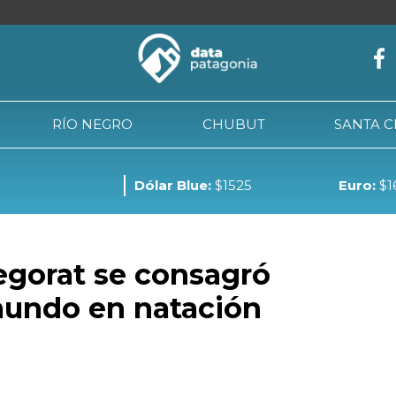
RÍO NEGRO
CHUBUT
SANTA 
Dólar Blue:
$1525
Euro:
$1
NEUQUÉN
RÍO NEGRO
CHUBUT
SANTA CRUZ
TIE
regorat se consagró
undo en natación