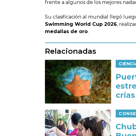
frente a algunos de los mejores nada
Su clasificación al mundial llegó lue
Swimming World Cup 2026
, realiz
medallas de oro
.
Relacionadas
CIENC
Puer
estr
cría
CONSE
Chub
Buen