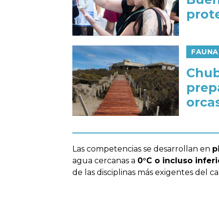
prot
FAUNA
Chub
prep
orca
Las competencias se desarrollan en
p
agua cercanas a
0°C o incluso infer
de las disciplinas más exigentes del c