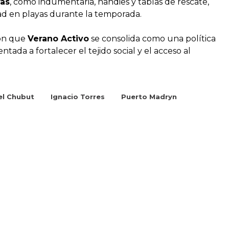
ras
, como indumentaria, handies y tablas de rescate,
dad en playas durante la temporada.
ron que
Verano Activo
se consolida como una política
tada a fortalecer el tejido social y el acceso al
el Chubut
Ignacio Torres
Puerto Madryn