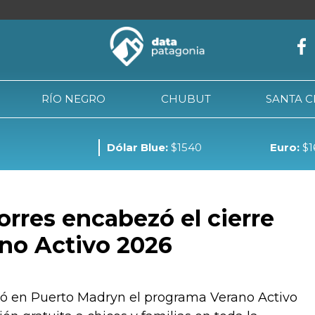
RÍO NEGRO
CHUBUT
SANTA 
Dólar Blue:
$1540
Euro:
$1
NEUQUÉN
RÍO NEGRO
CHUBUT
SANTA CRUZ
TIE
orres encabezó el cierre
ano Activo 2026
rró en Puerto Madryn el programa Verano Activo