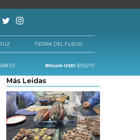
CRUZ
TIERRA DEL FUEGO
688.03
Bitcoin USD:
$92270
RRA DEL FUEGO
Más Leídas