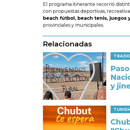
El programa itinerante recorrió distin
con propuestas deportivas, recreativa
beach fútbol, beach tenis, juegos 
provinciales y municipales.
Relacionadas
TRADI
Paso
Naci
y ji
TURIS
Chub