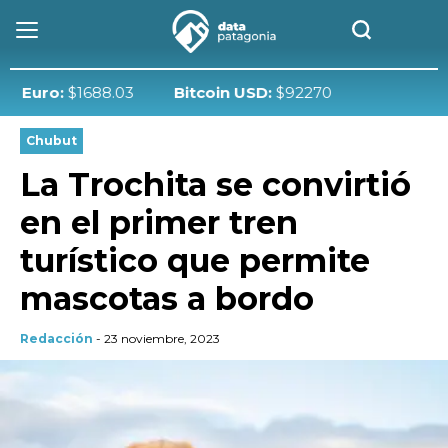
uro:
$1688.03
Bitcoin USD:
$92270
Chubut
La Trochita se convirtió
en el primer tren
turístico que permite
mascotas a bordo
Redacción
- 23 noviembre, 2023