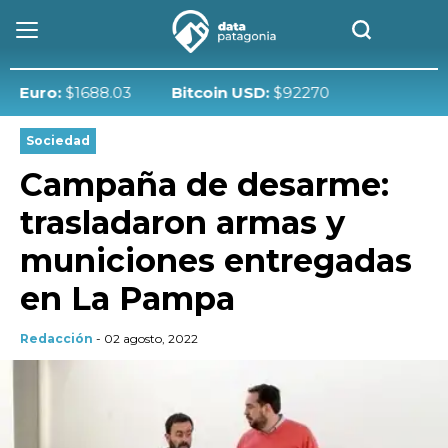
ro:
$1688.03
Bitcoin USD:
$92270
Sociedad
Campaña de desarme:
trasladaron armas y
municiones entregadas
en La Pampa
Redacción
- 02 agosto, 2022