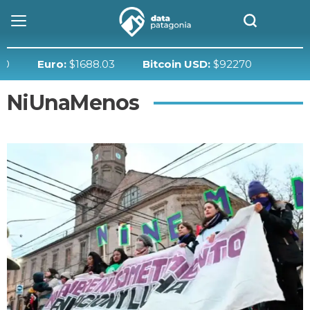
0
Euro:
$1688.03
Bitcoin USD:
$92270
NiUnaMenos