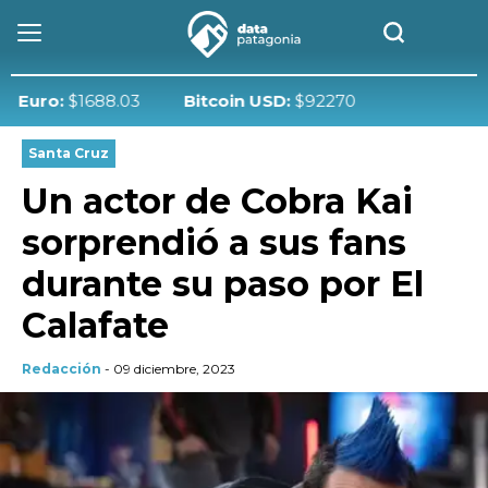
o:
$1688.03
Bitcoin USD:
$92270
Santa Cruz
Un actor de Cobra Kai
sorprendió a sus fans
durante su paso por El
Calafate
Redacción
- 09 diciembre, 2023