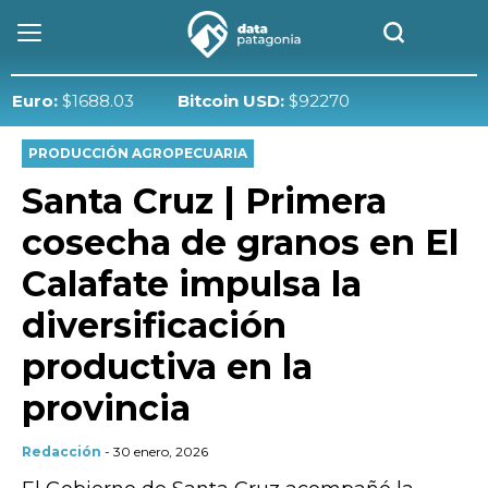
o:
$1688.03
Bitcoin USD:
$92270
PRODUCCIÓN AGROPECUARIA
Santa Cruz | Primera
cosecha de granos en El
Calafate impulsa la
diversificación
productiva en la
provincia
Redacción
- 30 enero, 2026