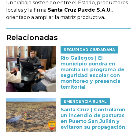
un trabajo sostenido entre el Estado, productores
locales y la firma
Santa Cruz Puede S.A.U.
,
orientado a ampliar la matriz productiva.
Relacionadas
SEGURIDAD CIUDADANA
Río Gallegos | El
municipio pondrá en
marcha un programa de
seguridad escolar con
monitoreo y presencia
territorial
EMERGENCIA RURAL
Santa Cruz | Controlaron
un incendio de pasturas
en Puerto San Julián y
evitaron su propagación