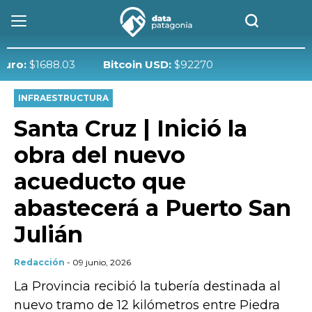
$1688.03
Bitcoin USD:
$92270
INFRAESTRUCTURA
Santa Cruz | Inició la
obra del nuevo
acueducto que
abastecerá a Puerto San
Julián
Redacción
- 09 junio, 2026
La Provincia recibió la tubería destinada al
nuevo tramo de 12 kilómetros entre Piedra