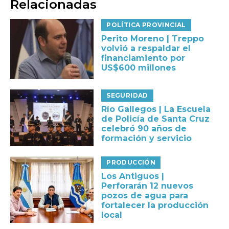
Relacionadas
POLÍTICA PROVINCIAL
Perito Moreno | Treppo
volvió a respaldar el
financiamiento por
US$600 millones
SEGURIDAD
Río Gallegos | La Escuela
de Policía de Santa Cruz
celebró 90 años de
formación y servicio
PRODUCCIÓN
Los Antiguos |
Perforarán 12 nuevos
pozos de agua para
fortalecer la producción
local