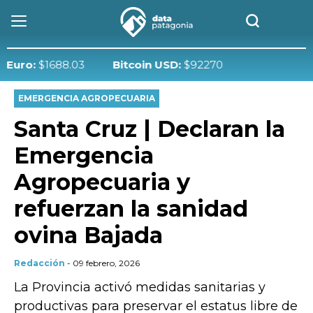
:
$1688.03
Bitcoin USD:
$92270
EMERGENCIA AGROPECUARIA
Santa Cruz | Declaran la
Emergencia
Agropecuaria y
refuerzan la sanidad
ovina Bajada
Redacción
- 09 febrero, 2026
La Provincia activó medidas sanitarias y
productivas para preservar el estatus libre de