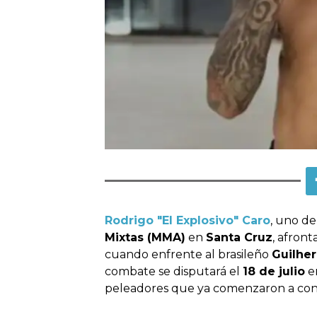
Rodrigo "El Explosivo" Caro
, uno de
Mixtas (MMA)
en
Santa Cruz
, afron
cuando enfrente al brasileño
Guilhe
combate se disputará el
18 de julio
e
peleadores que ya comenzaron a const