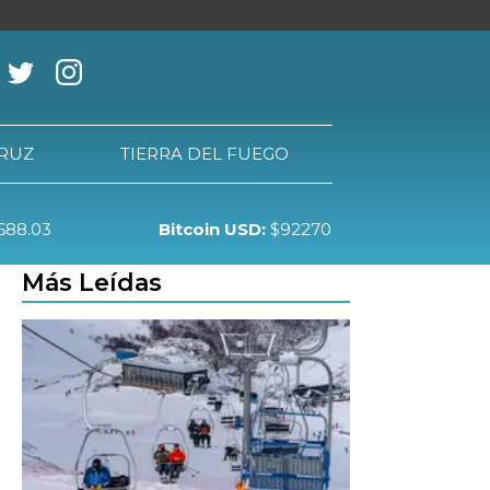
CRUZ
TIERRA DEL FUEGO
688.03
Bitcoin USD:
$92270
RRA DEL FUEGO
Más Leídas