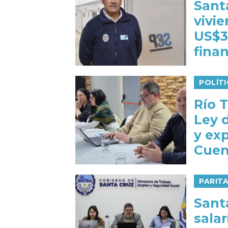
Sant
vivi
US$3
fina
POLÍT
Río T
Ley 
y exp
Cue
PARIT
Sant
salar