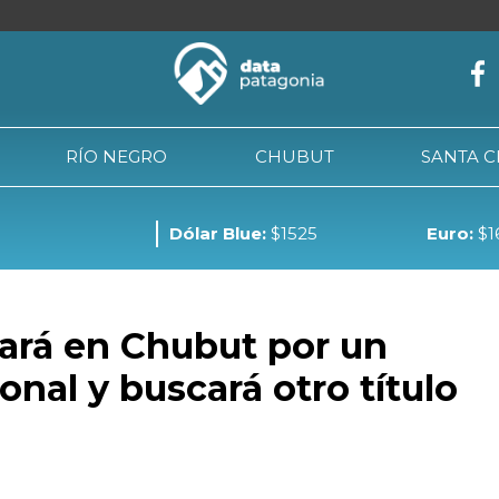
RÍO NEGRO
CHUBUT
SANTA 
Dólar Blue:
$1525
Euro:
$1
NEUQUÉN
RÍO NEGRO
CHUBUT
SANTA CRUZ
TIE
ará en Chubut por un
onal y buscará otro título