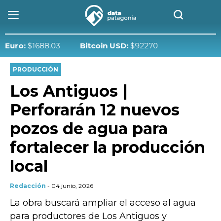
o:
$1688.03
Bitcoin USD:
$92270
PRODUCCIÓN
Los Antiguos |
Perforarán 12 nuevos
pozos de agua para
fortalecer la producción
local
Redacción
- 04 junio, 2026
La obra buscará ampliar el acceso al agua
para productores de Los Antiguos y