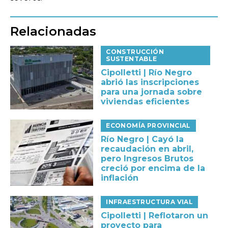
Relacionadas
CONSTRUCCIÓN
SUSTENTABLE
Cipolletti | Río Negro
abrió las inscripciones
para una jornada sobre
viviendas eficientes
ECONOMÍA PROVINCIAL
Río Negro | Cayó la
recaudación en abril,
pero Ingresos Brutos
creció por encima de la
inflación
INFRAESTRUCTURA VIAL
Cipolletti | Reflotaron un
proyecto para