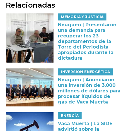
Relacionadas
MEMORIA Y JUSTICIA
Neuquén | Presentaron
una demanda para
recuperar los 23
departamentos de la
Torre del Periodista
apropiados durante la
dictadura
INVERSIÓN ENERGÉTICA
Neuquén | Anunciaron
una inversión de 3.000
millones de dólares para
procesar líquidos de
gas de Vaca Muerta
ENERGÍA
Vaca Muerta | La SIDE
advirtió sobre la