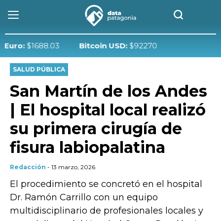
:
$1688.03
Bitcoin USD:
$92270
SALUD PÚBLICA
San Martín de los Andes
| El hospital local realizó
su primera cirugía de
fisura labiopalatina
Redacción
- 13 marzo, 2026
El procedimiento se concretó en el hospital
Dr. Ramón Carrillo con un equipo
multidisciplinario de profesionales locales y