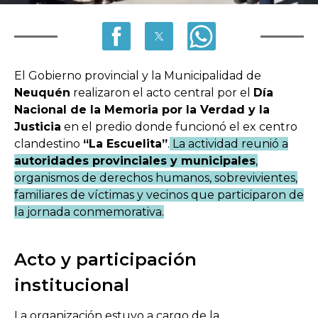
El Gobierno provincial y la Municipalidad de
Neuquén
realizaron el acto central por el
Día
Nacional de la Memoria por la Verdad y la
Justicia
en el predio donde funcionó el ex centro
clandestino
“La Escuelita”
.
La actividad reunió a
autoridades provinciales y municipales
,
organismos de derechos humanos, sobrevivientes,
familiares de víctimas y vecinos que participaron de
la jornada conmemorativa.
Acto y participación
institucional
La organización estuvo a cargo de la