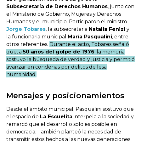
Subsecretaría de Derechos Humanos
, junto con
el Ministerio de Gobierno, Mujeres y Derechos
Humanos y el municipio. Participaron el ministro
Jorge Tobares
, la subsecretaria
Natalia Fenizi
y
la funcionaria municipal
María Pasqualini
, entre
otros referentes.
Durante el acto, Tobares señaló
que, a
50 años del golpe de 1976
, la memoria
sostuvo la búsqueda de verdad y justicia y permitió
avanzar en condenas por delitos de lesa
humanidad.
Mensajes y posicionamientos
Desde el ámbito municipal, Pasqualini sostuvo que
el espacio de
La Escuelita
interpela a la sociedad y
remarcó que el desarrollo solo es posible en
democracia. También planteó la necesidad de
transmitir estos hechos a las nuevas generaciones