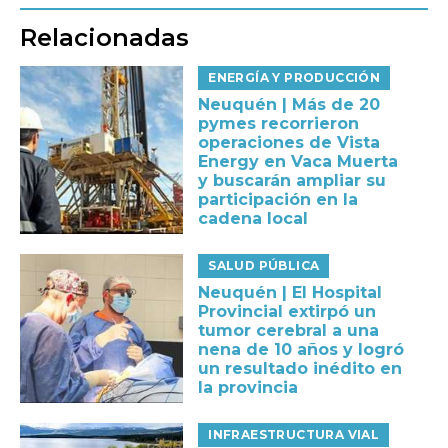
Relacionadas
ENERGÍA Y PRODUCCIÓN
Neuquén | Más de 20
pymes recorrieron
operaciones de Vista
Energy en Vaca Muerta
y buscarán ampliar su
participación en la
cadena local
SALUD PÚBLICA
Neuquén | El Hospital
Provincial extirpó un
tumor cerebral a una
nena de 10 años y logró
un resultado inédito en
la provincia
INFRAESTRUCTURA VIAL