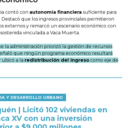
cia contó con
autonomía financiera
suficiente para
 Destacó que los ingresos provinciales permitieron
tos externos y remarcó un escenario económico con
 sostenida vinculada a Vaca Muerta.
 la administración priorizó la gestión de recursos
 Señaló que ningún programa económico resultará
 ubicó a la
redistribución del ingreso
como eje de
NDA Y DESARROLLO URBANO
uén | Licitó 102 viviendas en
ca XV con una inversión
rior a $9.000 millones