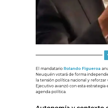
El mandatario
Rolando Figueroa
an
Neuquén votará de forma independient
la tensión política nacional y reforz
Ejecutivo avanzó con esta estrategia 
agenda política.
Autonomía y contexto