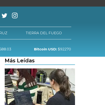
CRUZ
TIERRA DEL FUEGO
688.03
Bitcoin USD:
$92270
RRA DEL FUEGO
Más Leídas