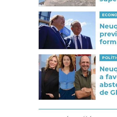
ECONO
Neuq
previ
form
POLÍTI
Neuq
a fa
abst
de G