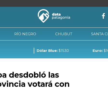
RÍO NEGRO
CHUBUT
SANTA 
Dólar Blue:
$1530
Euro:
$1
NEUQUÉN
RÍO NEGRO
CHUBUT
SANTA CRUZ
TIE
a desdobló las
ovincia votará con