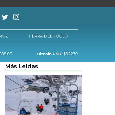
CRUZ
TIERRA DEL FUEGO
688.03
Bitcoin USD:
$92270
RRA DEL FUEGO
Más Leídas