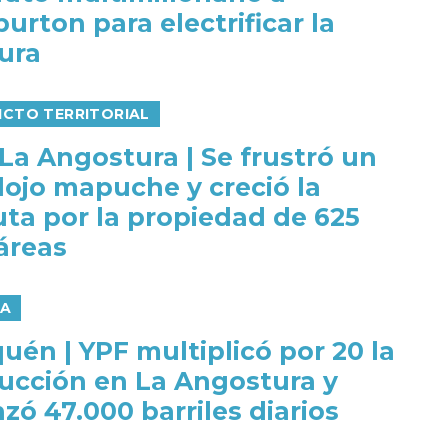
burton para electrificar la
tura
ICTO TERRITORIAL
 La Angostura | Se frustró un
lojo mapuche y creció la
uta por la propiedad de 625
áreas
ÍA
uén | YPF multiplicó por 20 la
ucción en La Angostura y
zó 47.000 barriles diarios