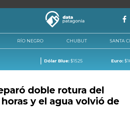
RÍO NEGRO
CHUBUT
SANTA 
Dólar Blue:
$1525
Euro:
$1
NEUQUÉN
RÍO NEGRO
CHUBUT
SANTA CRUZ
TIE
paró doble rotura del
horas y el agua volvió de