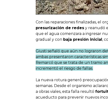
Con las reparaciones finalizadas, el 
presurización de redes
y reanudó e
que el agua comenzara a ingresar nuev
gradual y con
baja presión inicial
, 
Giusti señaló que aún no lograron det
ambas presentaron características si
Remarcó que se trata de un tramo ant
incrementó el riesgo de fallas.
La nueva rotura generó preocupación 
semanas. Desde el organismo aclararon
a obras viales, esta falla resultó
fortui
acueducto para prevenir nuevos inco