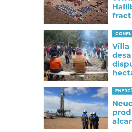
Halli
frac
CONFL
Villa
desa
disp
hect
ENERG
Neuq
prod
alcan