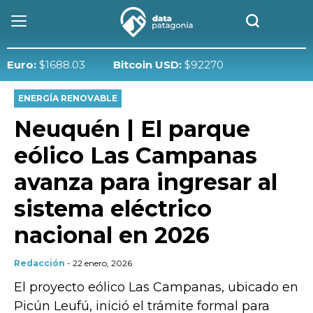
o:
$1688.03
Bitcoin USD:
$92270
ENERGÍA RENOVABLE
Neuquén | El parque
eólico Las Campanas
avanza para ingresar al
sistema eléctrico
nacional en 2026
Redacción
- 22 enero, 2026
El proyecto eólico Las Campanas, ubicado en
Picún Leufú, inició el trámite formal para