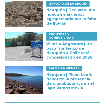
IMPACTO DE LA SEQUÍA
Neuquén | Declaran una
nueva emergencia
agropecuaria por la falta
de lluvias
FRONTERA Y
CONECTIVIDAD
Villa La Angostura | Un
paso fronterizo de
Neuquén a Chile será
concesionado en 2026
SALUD AMBIENTAL
Neuquén | Picún Leufú
descartó la presencia
de cianobacterias en el
lago Ramos Mexía