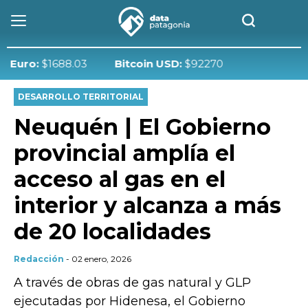
ro:
$1688.03
Bitcoin USD:
$92270
DESARROLLO TERRITORIAL
Neuquén | El Gobierno
provincial amplía el
acceso al gas en el
interior y alcanza a más
de 20 localidades
Redacción
- 02 enero, 2026
A través de obras de gas natural y GLP
ejecutadas por Hidenesa, el Gobierno