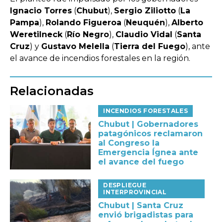
Ignacio Torres
(
Chubut
),
Sergio Ziliotto
(
La
Pampa
),
Rolando Figueroa
(
Neuquén
),
Alberto
Weretilneck
(
Río Negro
),
Claudio Vidal
(
Santa
Cruz
) y
Gustavo Melella
(
Tierra del Fuego
), ante
el avance de incendios forestales en la región.
Relacionadas
INCENDIOS FORESTALES
Chubut | Gobernadores
patagónicos reclamaron
al Congreso la
Emergencia Ígnea ante
el avance del fuego
DESPLIEGUE
INTERPROVINCIAL
Chubut | Santa Cruz
envió brigadistas para