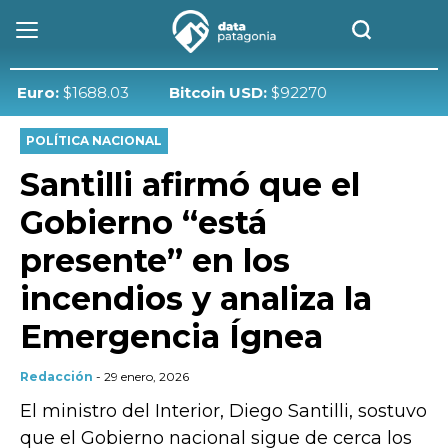
uro:
$1688.03
Bitcoin USD:
$92270
POLÍTICA NACIONAL
Santilli afirmó que el
Gobierno “está
presente” en los
incendios y analiza la
Emergencia Ígnea
Redacción
- 29 enero, 2026
El ministro del Interior, Diego Santilli, sostuvo
que el Gobierno nacional sigue de cerca los