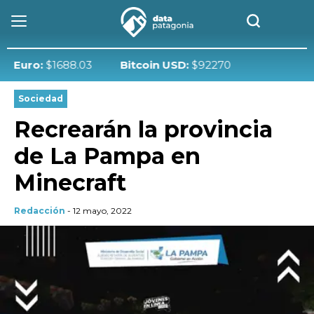
ro:
$1688.03
Bitcoin USD:
$92270
Sociedad
Recrearán la provincia
de La Pampa en
Minecraft
Redacción
- 12 mayo, 2022